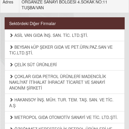
Adres
ORGANİZE SANAYİ BÖLGESİ 4.SOKAK NO:11
TUŞBA/VAN
Sektördeki Diğer Firmalar
ASİL VAN GIDA İNŞ. SAN. TİC. LTD.ŞTİ.
BEYSAN kÜP ŞEKER GIDA VE PET.ÜRN.PAZ.SAN VE
TIC.LTD.ŞTİ.
ÇELİK SÜT ÜRÜNLERİ
ÇOKLAR GIDA PETROL ÜRÜNLERİ MADENCİLİK
NAKLİYAT İTİHALAT İHRACAT TİCARET VE SANAYİ
ANONİM ŞİRKETİ
HAKANSOY İNŞ. MÜH. TUR. TEM. TAŞ. SAN. VE TİC.
A.Ş
METROPOL GIDA OTOMOTİV SANAYİ VE TİC. LTD.ŞTİ.