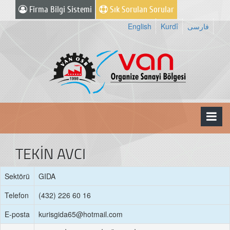
Firma Bilgi Sistemi
Sık Sorulan Sorular
English
Kurdî
فارسی
TEKİN AVCI
Sektörü
GIDA
Telefon
(432) 226 60 16
E-posta
kurisgida65@hotmail.com