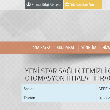
Firma Bilgi Sistemi
Sık Sorulan Sorular
ANA SAYFA
KURUMSAL
YÖNETİM
HİZ
YENİ STAR SAĞLIK TEMİZLİ
OTOMASYON İTHALAT İHRACA
Sektörü
CEPE 
Telefon
(432) 