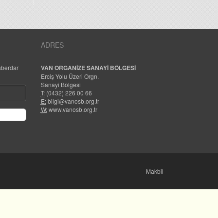
ADRES
aberdar
VAN ORGANİZE SANAYİ BÖLGESİ
Erciş Yolu Üzeri Orgn.
Sanayi Bölgesi
T:
(0432) 226 00 66
E:
bilgi@vanosb.org.tr
W:
www.vanosb.org.tr
Makbil