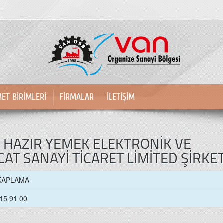
MET BİRİMLERİ
FİRMALAR
İLETİŞİM
K HAZIR YEMEK ELEKTRONİK VE
T SANAYİ TİCARET LİMİTED ŞİRKET
KAPLAMA
215 91 00