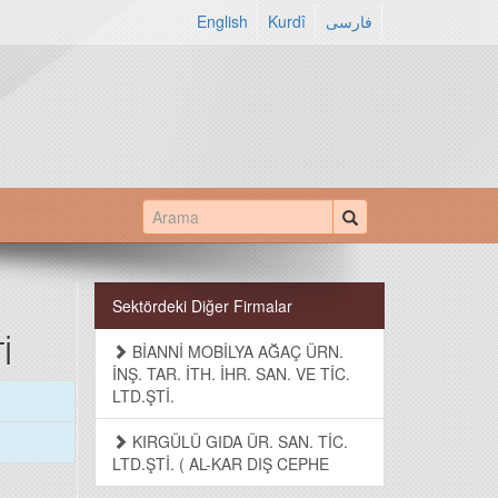
English
Kurdî
فارسی
Sektördeki Diğer Firmalar
İ
BİANNİ MOBİLYA AĞAÇ ÜRN.
İNŞ. TAR. İTH. İHR. SAN. VE TİC.
LTD.ŞTİ.
KIRGÜLÜ GIDA ÜR. SAN. TİC.
LTD.ŞTİ. ( AL-KAR DIŞ CEPHE