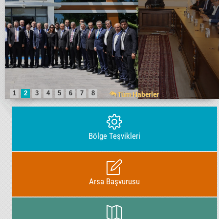
1
2
3
4
5
6
7
8
Tüm Haberler
Bölge Teşvikleri
Arsa Başvurusu