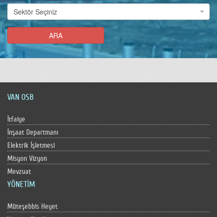
Sektörü
Sektör Seçiniz
ARA
VAN OSB
İtfaiye
İnşaat Departmanı
Elektrik İşletmesi
Misyon Vizyon
Mevzuat
YÖNETİM
Müteşebbis Heyet