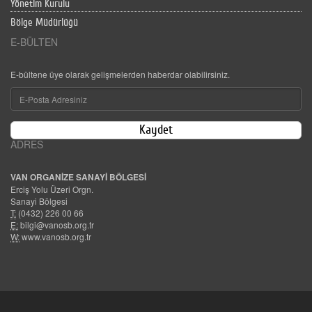
Yönetim Kurulu
Bölge Müdürlüğü
E-BÜLTEN
E-bültene üye olarak gelişmelerden haberdar olabilirsiniz.
Kaydet
ADRES
VAN ORGANİZE SANAYİ BÖLGESİ
Erciş Yolu Üzeri Orgn.
Sanayi Bölgesi
T:
(0432) 226 00 66
E:
bilgi@vanosb.org.tr
W:
www.vanosb.org.tr