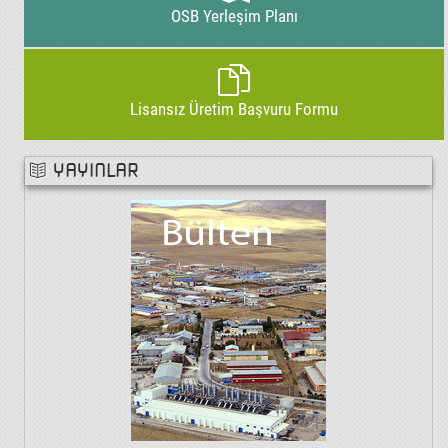
OSB Yerleşim Planı
Lisansız Üretim Başvuru Formu
YAYINLAR