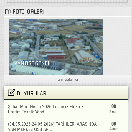
FOTO GALERİ
VAN
OSB GENEL
Tüm Galeriler
00
Şubat-Mart-Nisan 2026 Lisansız Elektrik
DUYURULAR
Üretim Teknik Yönd...
Kasım
00
(04.05.2026-24.05.2026) TARİHLERİ ARASINDA
VAN MERKEZ OSB AR...
Kasım
00
(06.04.2026-26.04.2026) TARİHLERİ ARASINDA
VAN MERKEZ OSB AR...
Kasım