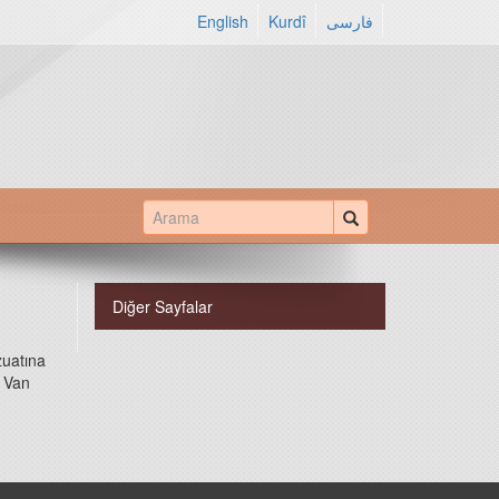
English
Kurdî
فارسی
Diğer Sayfalar
zuatına
ı Van