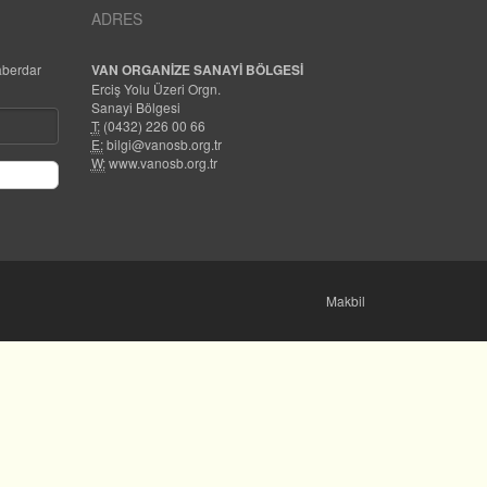
ADRES
aberdar
VAN ORGANİZE SANAYİ BÖLGESİ
Erciş Yolu Üzeri Orgn.
Sanayi Bölgesi
T:
(0432) 226 00 66
E:
bilgi@vanosb.org.tr
W:
www.vanosb.org.tr
Makbil