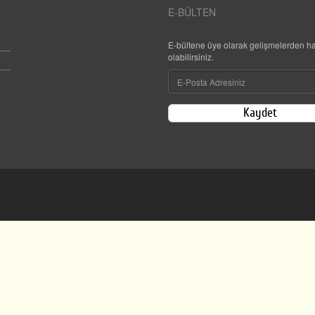
E-BÜLTEN
E-bültene üye olarak gelişmelerden h
olabilirsiniz.
Kaydet