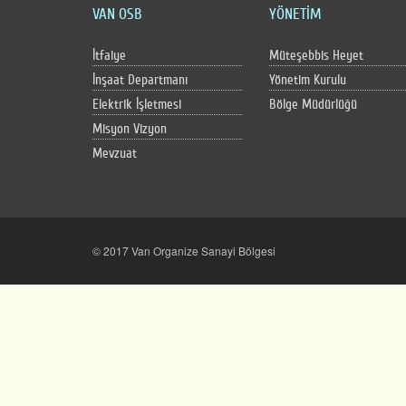
VAN OSB
YÖNETİM
İtfaiye
Müteşebbis Heyet
İnşaat Departmanı
Yönetim Kurulu
Elektrik İşletmesi
Bölge Müdürlüğü
Misyon Vizyon
Mevzuat
© 2017 Van Organize Sanayi Bölgesi